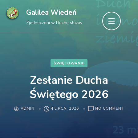
Skip
Galilea Wiedeń
to
Zjednoczeni w Duchu służby
content
(Press
Enter)
ŚWIĘTOWANIE
Zesłanie Ducha
Świętego 2026
ON
ADMIN
4 LIPCA, 2026
NO COMMENT
ZESŁA
DUCH
ŚWIĘ
2026