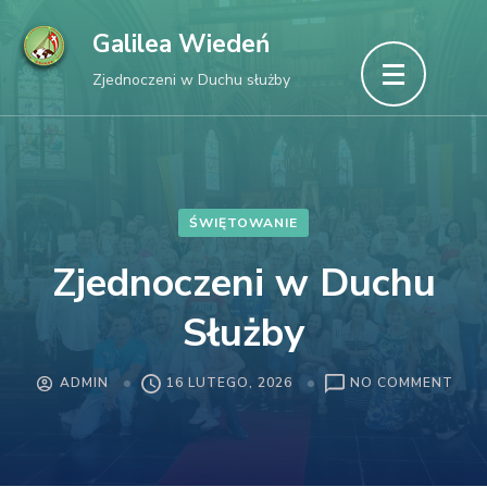
Skip
Galilea Wiedeń
to
Zjednoczeni w Duchu służby
content
(Press
Enter)
ŚWIĘTOWANIE
Zjednoczeni w Duchu
Służby
ON
ADMIN
16 LUTEGO, 2026
NO COMMENT
ZJE
W
DUC
SŁU